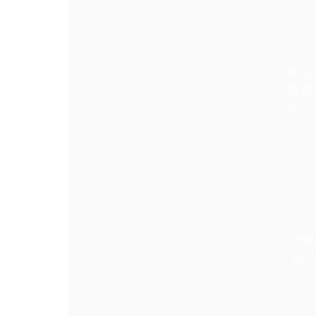
请向
员
议
严格
识