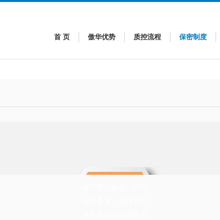
首 页
傲华优势
质控流程
保密制度
保守客户机密、严控
标书质量、确保客户
满意是我们的服务宗