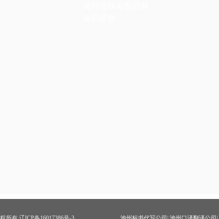
求对项目采取特殊
保密措施
权所有 辽ICP备16017386号-3
池州标书代写公司
|
池州口译翻译公司
|