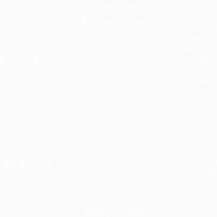
旨。降低投标成本，
毫无瑕疵、精彩中标
我们参与
级别的投
我们的销售人
华将严格
关保密条
索要专用保密协
规，我们
的保密项
对客户的
保护客户的知
进行严格
产权
根据客户的特殊要