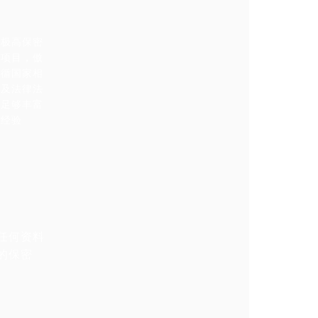
过极高保密
标项目，傲
遵循国家相
款及法律法
有足够丰富
目经验
任何资料
的保密