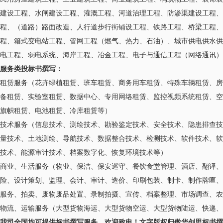
建设工程、水闸建设工程、灌溉工程、河道治理工程、防渗渠建设工程、
程、（道路）路面改造、人行道步行街铺设工程、铁路工程、桥梁工程、
程、箱式变电站工程、管网工程（燃气、热力、石油）、城市供电供水供
电工程、弱电系统、海岸工程、冶金工程、电子与通信工程（网络通讯）
服务类投标书撰写：
租赁服务（花卉绿植租赁、班车租赁、商务用车租赁、特殊车辆租赁、房
备租赁、实验室租赁、数据中心、专用网络租赁、监控视频系统租赁、空
旗帜租赁、电池租赁、冷库租赁等）
技术服务（信息技术、测绘技术、勘验鉴定技术、安全技术、隐患排查技
量技术、土地测绘、导航技术、数据整合技术、检测技术、软件技术、软
技术、能源审计技术、档案数字化、恢复环境技术等）
商业、生活服务（物业、保洁、保安巡守、餐饮食堂管理、酒店、翻译、
险、设计策划、监理、会计、审计、造价、印刷包装、制卡、制作牌匾、
服务、拍卖、废物废品处置、录制拍摄、宣传、档案整理、市场调查、农
物流、运输服务（大型货物海运、大型货物空运、大型货物陆运、快递、
我司全国均可提供标书撰写服务，欢迎致电！文字版权归傲华创思标书撰