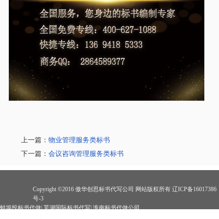
上一篇：
物业管理服务类标书
下一篇：
会议咨询管理服务类标书
Copyright ©2016 傲华创思标书代写公司 网站版权所有 辽ICP备16017386
号-3
蚌埠投标书代做
|
芜湖国际标书代写
|
淮南标书代做公司
湖标书代写公司
|
亳州投标书代做