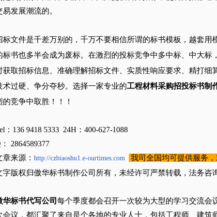
交易发展潮流的。
招标文件是千差万别的，千万不要相信所谓的标书模板，越套用
的标书也多半会成为废标。
在激烈的投标竞争中多中标、中大标
时获取招标信息、准确理解招标文件、实质性响应要求、精打细
技术过硬、争分夺秒。选择一家专业的
工程材料采购招投标书制
烈的竞争中取胜！！！
el：136 9418 5333 24H：400-627-1088
： 2864589377
文章来源：
我司全国均可提供服务，
http://czbiaoshu1.e-ourtimes.com
文字版权归傲华标书制作公司所有，未经许可严禁转载，法务咨询024-
傲华标书代写公司
每个季度都会召开一次较为大型的学习交流会
次会议，都汇聚了来自是个各地的专业人士，包括工程师、建筑