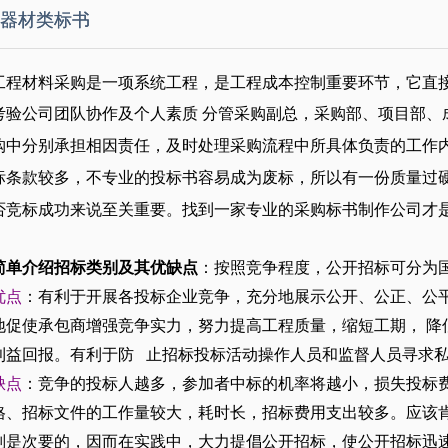
器材类标书
工程材料采购是一项系统工程，是工程成本控制重要环节，它直
考验公司团队协作及个人素质
分管采购副总，采购部、项目部、
购中分别承担相因责任，及时处理采购流程中所具体负责的工作内
标条款较多，不专业的投标书容易成为废标，所以有一份质量过
否竞标成功来说至关重要。找到一家专业的
采购标书制作公司
才
简单介绍招标类别及其优缺点
：按照竞争程度，公开招标可分为
优点
：有利于开展各投标企业竞争，充分地展示公开、公正、公
地促使承包商增强竞争实力，努力提高工程质量，缩短工期， 降
利益回报。有利于防 止招标投标活动操作人员和监督人员寻
缺点
：竞争的投标人越多，参加者中标的机率将越小，损失投标
格、招标文件的工作量较大，耗时长，招标费用支出较多。应该肯
则是次要的，因而在实践中，大力提倡公开招标，使公开招标迅